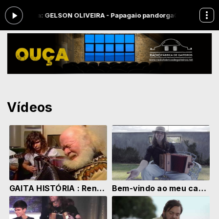
ndo agora: GELSON OLIVEIRA - Papagaio pandorga
CAMPO A FORA da
Vídeos
GAITA HISTÓRIA : Renato e a sua história com a gaita!
Bem-vindo ao meu canal no YouTube!